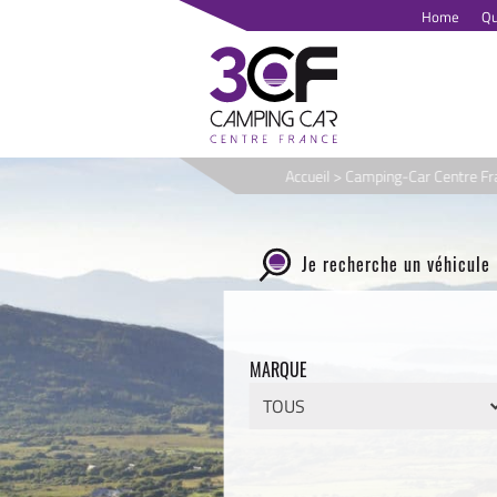
Passer
Home
Qu
au
contenu
Accueil
>
Camping-Car Centre Fr
Je recherche un véhicule
MARQUE