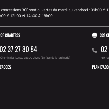
 concessions 3CF sont ouvertes du mardi au vendredi : 09h00 // 1
00 // 12h00 et 14h00 // 18h00
3CF CHARTRES
3CF C
02 37 27 80 84
02 
Chemin des Luets, 28300 Lèves (En face de la jardinerie)
60 ru
D'ACCES
PLAN D'ACC