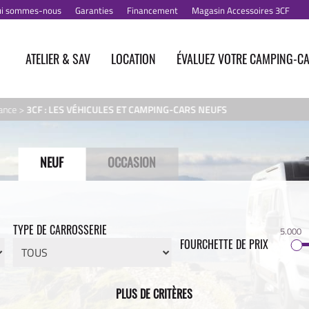
i sommes-nous
Garanties
Financement
Magasin Accessoires 3CF
ATELIER & SAV
LOCATION
ÉVALUEZ VOTRE CAMPING-C
ance
>
3CF : LES VÉHICULES ET CAMPING-CARS NEUFS
NEUF
OCCASION
TYPE DE CARROSSERIE
5.000
FOURCHETTE DE PRIX
PLUS DE CRITÈRES