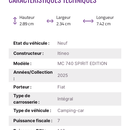
Hauteur
Largeur
Longueur
2.89 cm
2.34 cm
7.42 cm
Etat du véhicule :
Neuf
Constructeur :
Itineo
Modèle :
MC 740 SPIRIT EDITION
Années/Collection
2025
:
Porteur :
Fiat
Type de
Intégral
carrosserie :
Type de véhicule :
Camping-car
Puissance fiscale :
7