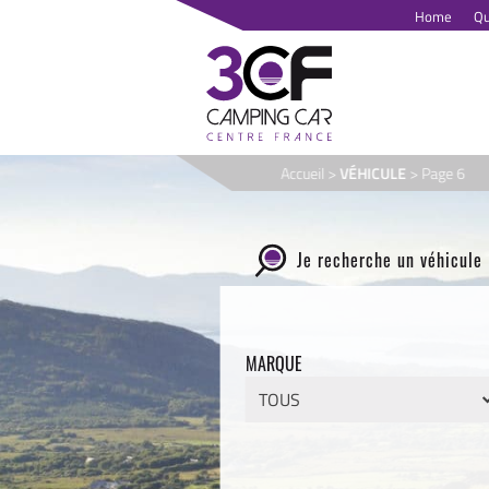
Passer
Home
Qu
au
contenu
Accueil
>
VÉHICULE
> Page 6
Je recherche un véhicule
MARQUE