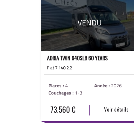
VENDU
ADRIA TWIN 640SLB 60 YEARS
Fiat 7 140 2.2
Places :
4
Année :
2026
Couchages :
1-3
|
73.560 €
Voir détails