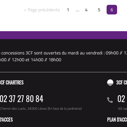
« Page précédente
1
…
4
5
6
 concessions 3CF sont ouvertes du mardi au vendredi : 09h00 // 1
00 // 12h00 et 14h00 // 18h00
3CF CHARTRES
3CF C
02 37 27 80 84
02 
Chemin des Luets, 28300 Lèves (En face de la jardinerie)
60 ru
D'ACCES
PLAN D'ACC