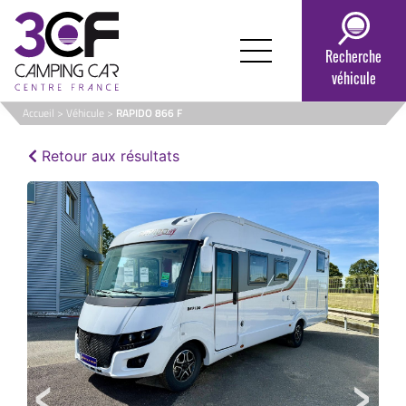
Passer
au
contenu
Recherche
véhicule
Accueil
>
Véhicule
>
RAPIDO 866 F
Retour aux résultats