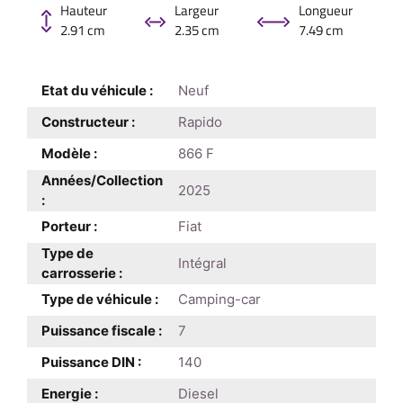
Hauteur
Largeur
Longueur
2.91 cm
2.35 cm
7.49 cm
Etat du véhicule :
Neuf
Constructeur :
Rapido
Modèle :
866 F
Années/Collection
2025
:
Porteur :
Fiat
Type de
Intégral
carrosserie :
Type de véhicule :
Camping-car
Puissance fiscale :
7
Puissance DIN :
140
Energie :
Diesel