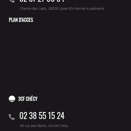
Chemin des Luets, 28300 Lèves (En face de la jardinerie)
PLAN D'ACCES
3CF CHÉCY
02 38 55 15 24
60 rue Jean Bertin, 45430 Chécy