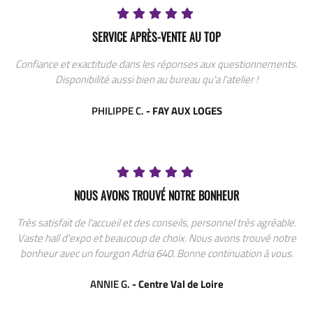
SERVICE APRÈS-VENTE AU TOP
Confiance et exactitude dans les réponses aux questionnements.
Disponibilité aussi bien au bureau qu'a l'atelier !
PHILIPPE C.
- FAY AUX LOGES
NOUS AVONS TROUVÉ NOTRE BONHEUR
Très satisfait de l'accueil et des conseils, personnel très agréable.
Vaste hall d'expo et beaucoup de choix. Nous avons trouvé notre
bonheur avec un fourgon Adria 640. Bonne continuation à vous.
ANNIE G.
- Centre Val de Loire