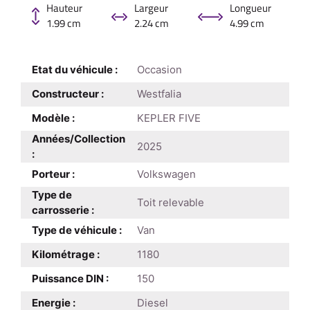
Hauteur
Largeur
Longueur
1.99 cm
2.24 cm
4.99 cm
Etat du véhicule :
Occasion
Constructeur :
Westfalia
Modèle :
KEPLER FIVE
Années/Collection
2025
:
Porteur :
Volkswagen
Type de
Toit relevable
carrosserie :
Type de véhicule :
Van
Kilométrage :
1180
Puissance DIN :
150
Energie :
Diesel