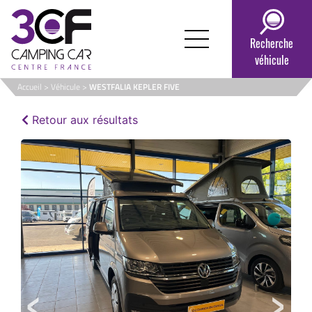
Passer
au
contenu
Recherche
véhicule
Accueil
>
Véhicule
>
WESTFALIA KEPLER FIVE
Retour aux résultats